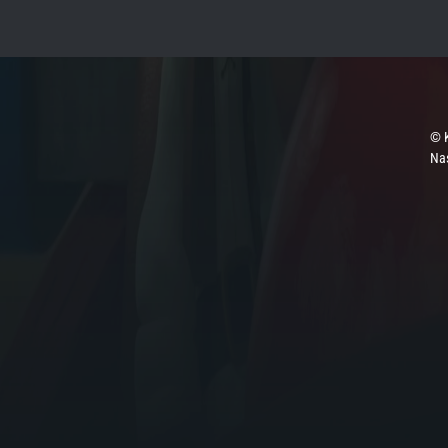
© 
Na