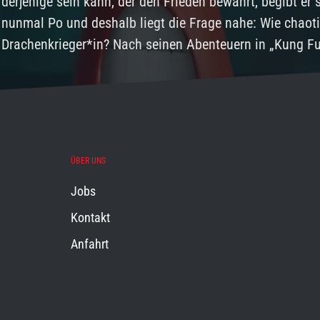
derjenige sein kann, der den Frieden bewahrt, begibt er
nunmal Po und deshalb liegt die Frage nahe: Wie chaot
Drachenkrieger*in? Nach seinen Abenteuern in „Kung F
ÜBER UNS
Jobs
Kontakt
Anfahrt