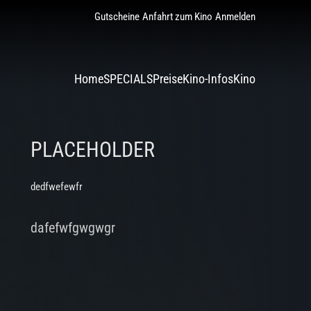
Gutscheine
Anfahrt zum Kino
Anmelden
Home
SPECIALS
Preise
Kino-Infos
Kino
PLACEHOLDER
dedfwefewfr
dafefwfgwgwgr