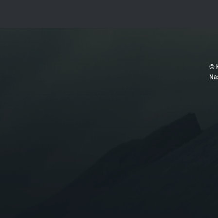
© 
Na