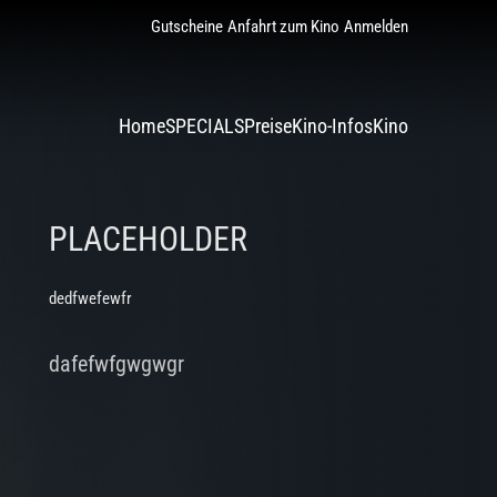
Gutscheine
Anfahrt zum Kino
Anmelden
Home
SPECIALS
Preise
Kino-Infos
Kino
PLACEHOLDER
dedfwefewfr
dafefwfgwgwgr