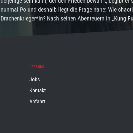
derjenige sein kann, der den Frieden bewahrt, begibt er
nunmal Po und deshalb liegt die Frage nahe: Wie chaot
Drachenkrieger*in? Nach seinen Abenteuern in „Kung F
ÜBER UNS
Jobs
Kontakt
Anfahrt